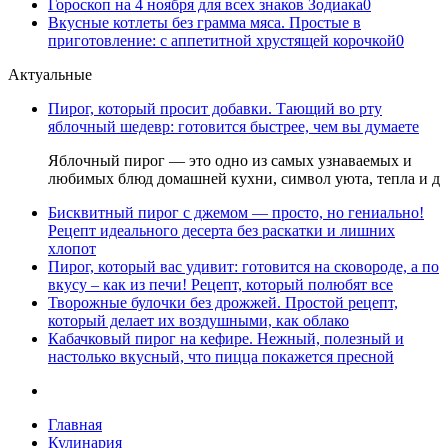
Гороскоп на 4 ноября для всех знаков Зодиака
0
Вкусные котлеты без грамма мяса. Простые в
приготовление: с аппетитной хрустящей корочкой
0
Актуальные
Пирог, который просит добавки. Тающий во рту
яблочный шедевр: готовится быстрее, чем вы думаете
Яблочный пирог — это одно из самых узнаваемых и
любимых блюд домашней кухни, символ уюта, тепла и д
Бисквитный пирог с джемом — просто, но гениально!
Рецепт идеального десерта без раскатки и лишних
хлопот
Пирог, который вас удивит: готовится на сковороде, а по
вкусу – как из печи! Рецепт, который полюбят все
Творожные булочки без дрожжей. Простой рецепт,
который делает их воздушными, как облако
Кабачковый пирог на кефире. Нежный, полезный и
настолько вкусный, что пицца покажется пресной
Главная
Кулинария