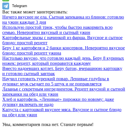
Telegram
Вас также может заинтересовать:
Ничего вкуснее не ела. Сытная запеканка из блинов: готовлю
на ужин каждые 3 дня
Использую простой трюк, чтобы быстро накормить всю
семью. Невероятно вкусный и сытный ужин
Картофельные зразы с начинкой из фарша. Вкусное и сытное
блюдо: простой рецепт
Беру 1 кг картофеля и 2 банки консервов. Невероятно вкусное
блюдо: простой рецепт ужина
Настолько вкусно, что готовлю каждый день. Беру 8 куриных
ножек: рецепт, который понравится каждому
Вместо надоевших котлет. Беру батон, вчерашнюю картошку
и готовлю сытный завтрак
Научил готовить турецкий повар. Ленивые голубцы в
духовке: муж съедает по 5 штук и не поправляется
Лазанья с секретным ингредиентом. Рецепт вкусной и сытной
запеканки на обед или ужин
Хлеб и картофель. «Ленивые» пирожки по новому: даже
духовку включать не надо
Капуста с картошкой вкуснее мяса. Вкусное и сытное блюдо
на обед или ужин
Увы, комментариев пока нет. Станьте первым!