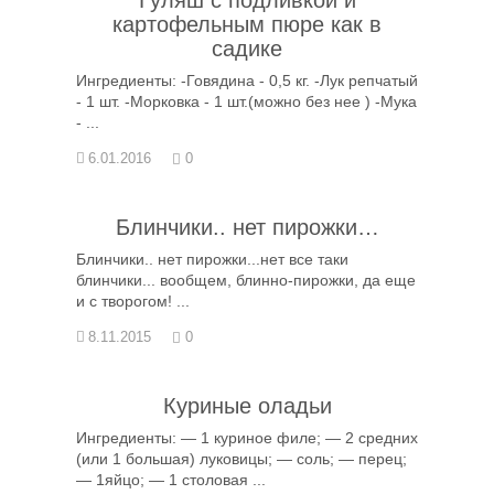
Гуляш с подливкой и
картофельным пюре как в
садике
Ингредиенты: -Говядина - 0,5 кг. -Лук репчатый
- 1 шт. -Морковка - 1 шт.(можно без нее ) -Мука
- ...
6.01.2016
0
Блинчики.. нет пирожки…
Блинчики.. нет пирожки...нет все таки
блинчики... вообщем, блинно-пирожки, да еще
и с творогом! ...
8.11.2015
0
Куриные оладьи
Ингредиенты: — 1 куриное филе; — 2 средних
(или 1 большая) луковицы; — соль; — перец;
— 1яйцо; — 1 столовая ...