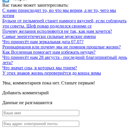
Вас также может заинтересовать:
С нами происходит то, во что мы верим, а не то, чего мы
хотим
Бульон от пельменей станет намного вкусней, если соблюдать
эти советы. Шеф повар поделился своими се
Почему желания исполняются не так, как нам хочется?
Самые энергетически сильные мужские имена
Что принесёт нам зеркальная дата 07.07?
Реинкарнация или почему мы не помним прошлые жизни?
Как Вселенная помогает нам избежать неудач?
Что принесёт нам 28 августа - последний благоприятный день
лета?
Что значат сны, в которых мы тонем?
У этих знаков жизнь перевернётся до конца зимы
Увы, комментариев пока нет. Станьте первым!
Добавить комментарий
Данные не разглашаются