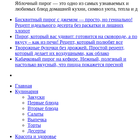
Яблочный пирог — это одно из самых узнаваемых и
любимых блюд домашней кухни, символ уюта, тепла и д
Бисквитный пирог с джемом — просто, но гениально!
Рецепт идеального десерта без раскатки и лишних
хлопот
Пирог, который вас удивит: готовится на сковороде, а по
вкусу – как из печи! Рецепт, который полюбят все
Творожные булочки без дрожжей. Простой рецепт,
который делает их воздушными, как облако
Кабачковый пирог на кефире. Нежный, полезный и
настолько вкусный, что пицца покажется пресной
Главная
Кулинария
Закуски
Первые блюда
Вторые блюда
Салаты
Выпечка
Торты
Десерты
Красота и здоровье